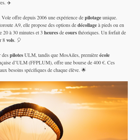
es. ✈️
pilotage
i Vole offre depuis 2006 une expérience de
unique.
décollage
toroute A9, elle propose des options de
à pieds ou en
heures
cours
e 20 à 30 minutes et 3
de
théoriques. Un forfait de
vols
ur 8
. 🎈
pilotes
école
r des
ULM, tandis que MosAiles, première
rançaise d’ULM (FFPLUM), offre une bourse de 400 €. Ces
 aux besoins spécifiques de chaque élève. 🌟