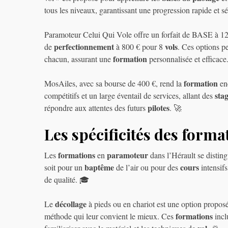
tous les niveaux, garantissant une progression rapide et s
Paramoteur Celui Qui Vole offre un forfait de BASE à 12
perfectionnement
vols
de
à 800 € pour 8
. Ces options p
formation
chacun, assurant une
personnalisée et efficace.
formation
MosAiles, avec sa bourse de 400 €, rend la
enc
sta
compétitifs et un large éventail de services, allant des
pilotes
répondre aux attentes des futurs
. 🚀
Les spécificités des form
formations
paramoteur
Les
en
dans l’Hérault se distin
baptême
cours
soit pour un
de l’air ou pour des
intensif
de qualité. 🎓
décollage
Le
à pieds ou en chariot est une option proposée
formations
méthode qui leur convient le mieux. Ces
incl