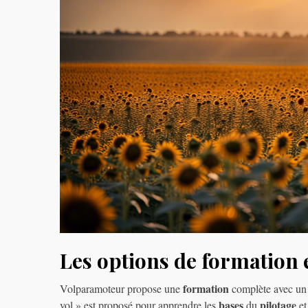
Les options de formation e
formation
Volparamoteur propose une
complète avec un 
bases
pilotage
vol » est proposé pour apprendre les
du
et