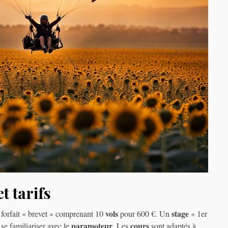
t tarifs
vols
stage
forfait « brevet » comprenant 10
pour 600 €. Un
« 1er
paramoteur
cours
 se familiariser avec le
. Les
sont adaptés à