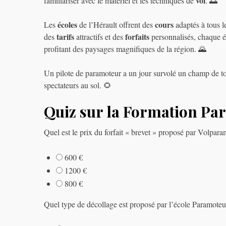
vol
familiariser avec le matériel et les techniques de
. 🌅
écoles
cours
Les
de l’Hérault offrent des
adaptés à tous l
tarifs
forfaits
des
attractifs et des
personnalisés, chaque é
profitant des paysages magnifiques de la région. 🌄
Un pilote de paramoteur a un jour survolé un champ de tou
spectateurs au sol. 🌻
Quiz sur la Formation Pa
Quel est le prix du forfait « brevet » proposé par Volpara
600 €
1200 €
800 €
Quel type de décollage est proposé par l’école Paramoteu