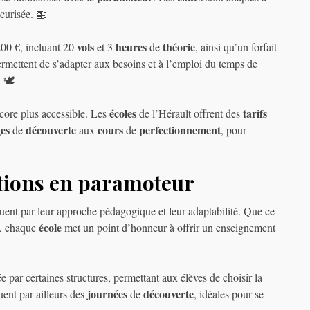
écurisée. 🚁
vols
heures
théorie
00 €, incluant 20
et 3
de
, ainsi qu’un forfait
ermettent de s’adapter aux besoins et à l’emploi du temps de
 🕊️
écoles
tarifs
ore plus accessible. Les
de l’Hérault offrent des
ges
découverte
cours
perfectionnement
de
aux
de
, pour
ations en paramoteur
guent par leur approche pédagogique et leur adaptabilité. Que ce
école
s, chaque
met un point d’honneur à offrir un enseignement
 par certaines structures, permettant aux élèves de choisir la
journées
découverte
uent par ailleurs des
de
, idéales pour se