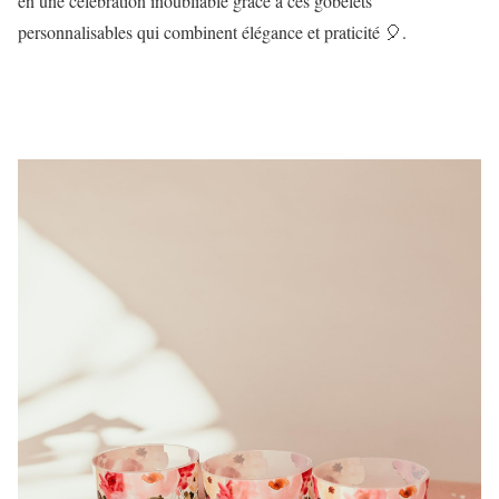
en une célébration inoubliable grâce à ces gobelets
personnalisables qui combinent élégance et praticité 🎈.