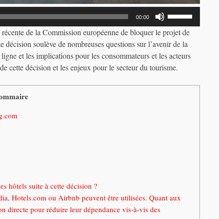
Utilisez
00:00
les
ion récente de la Commission européenne de bloquer le projet de
flèches
 décision soulève de nombreuses questions sur l’avenir de la
haut/bas
ligne et les implications pour les consommateurs et les acteurs
pour
e cette décision et les enjeux pour le secteur du tourisme.
augmenter
ou
diminuer
ommaire
le
ng.com
volume.
s hôtels suite à cette décision ?
dia, Hotels.com ou Airbnb peuvent être utilisées. Quant aux
ion directe pour réduire leur dépendance vis-à-vis des