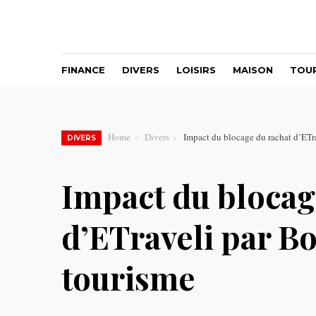
FINANCE
DIVERS
LOISIRS
MAISON
TOU
Home
Divers
Impact du blocage du rachat d’ETr
DIVERS
Impact du blocag
d’ETraveli par B
tourisme