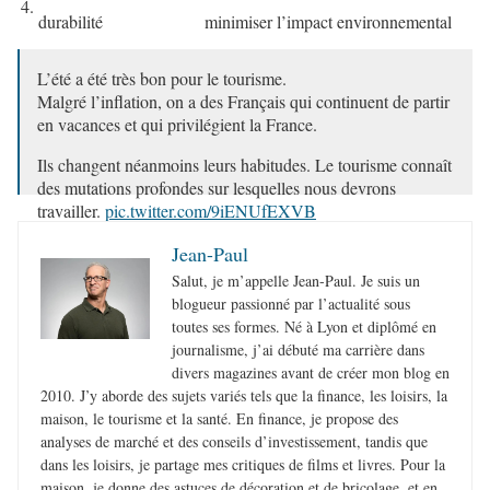
4.
durabilité
minimiser l’impact environnemental
L’été a été très bon pour le tourisme.
Malgré l’inflation, on a des Français qui continuent de partir
en vacances et qui privilégient la France.
Ils changent néanmoins leurs habitudes. Le tourisme connaît
des mutations profondes sur lesquelles nous devrons
travailler.
pic.twitter.com/9iENUfEXVB
— Olivia Gregoire (@oliviagregoire)
August 28, 2023
Jean-Paul
Salut, je m’appelle Jean-Paul. Je suis un
blogueur passionné par l’actualité sous
toutes ses formes. Né à Lyon et diplômé en
journalisme, j’ai débuté ma carrière dans
divers magazines avant de créer mon blog en
2010. J’y aborde des sujets variés tels que la finance, les loisirs, la
maison, le tourisme et la santé. En finance, je propose des
analyses de marché et des conseils d’investissement, tandis que
dans les loisirs, je partage mes critiques de films et livres. Pour la
maison, je donne des astuces de décoration et de bricolage, et en