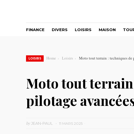
FINANCE
DIVERS
LOISIRS
MAISON
TOU
Home
Loisirs
Moto tout terrain : techniques de
LOISIRS
Moto tout terrain
pilotage avancée
by
JEAN-PAUL
11 MARS 2025