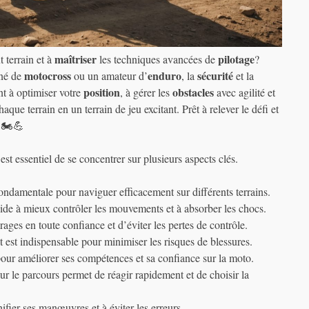
maîtriser
pilotage
 terrain et à
les techniques avancées de
?
motocross
enduro
sécurité
nné de
ou un amateur d’
, la
et la
position
obstacles
t à optimiser votre
, à gérer les
avec agilité et
que terrain en un terrain de jeu excitant. Prêt à relever le défi et
 🏍️💪
 est essentiel de se concentrer sur plusieurs aspects clés.
fondamentale pour naviguer efficacement sur différents terrains.
aide à mieux contrôler les mouvements et à absorber les chocs.
ages en toute confiance et d’éviter les pertes de contrôle.
 est indispensable pour minimiser les risques de blessures.
 pour améliorer ses compétences et sa confiance sur la moto.
sur le parcours permet de réagir rapidement et de choisir la
nifier ses manœuvres et à éviter les erreurs.