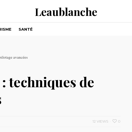
Leaublanche
RISME
SANTÉ
 pilotage avancées
 : techniques de
s
12 VIEWS
0